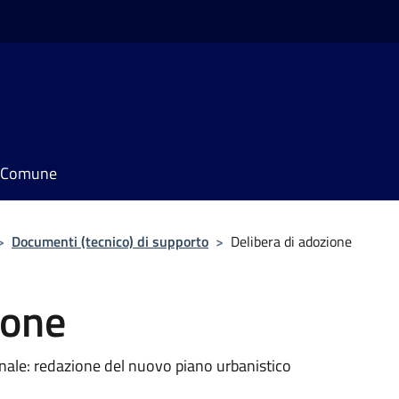
il Comune
>
Documenti (tecnico) di supporto
>
Delibera di adozione
ione
unale: redazione del nuovo piano urbanistico