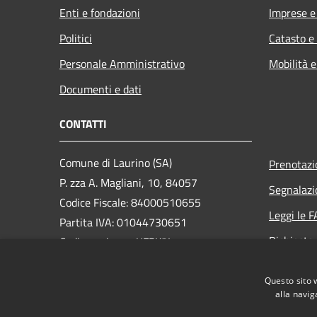
Enti e fondazioni
Imprese 
Politici
Catasto e
Personale Amministrativo
Mobilità e
Documenti e dati
CONTATTI
Comune di Laurino (SA)
Prenotaz
P. zza A. Magliani, 10, 84057
Segnalazi
Codice Fiscale: 84000510655
Leggi le 
Partita IVA: 01044730651
Richiesta
Codice univoco: UFPK3I
PEC:
comune.laurino@asmepec.it
Questo sito 
Centralino Unico: +39 0974 941014
alla navig