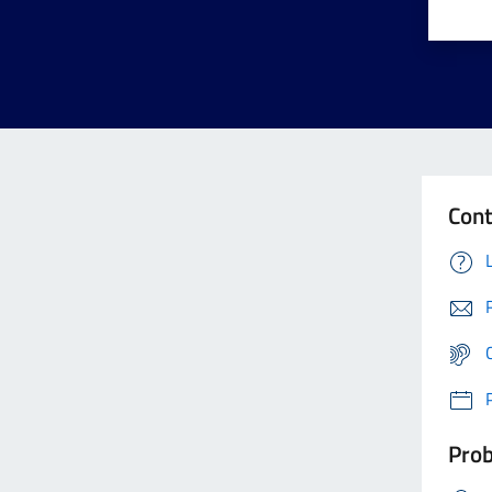
Cont
Prob