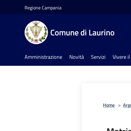
Salta al contenuto principale
Regione Campania
Comune di Laurino
Amministrazione
Novità
Servizi
Vivere 
Home
>
Arg