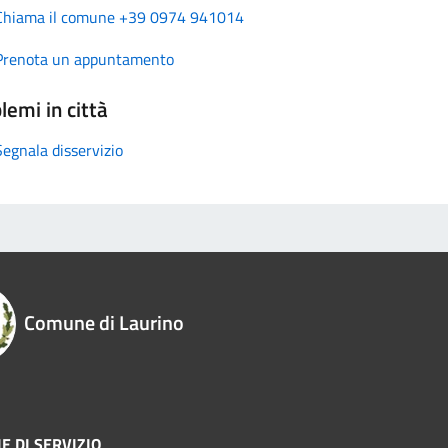
Chiama il comune +39 0974 941014
Prenota un appuntamento
lemi in città
Segnala disservizio
Comune di Laurino
E DI SERVIZIO