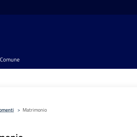
il Comune
omenti
>
Matrimonio