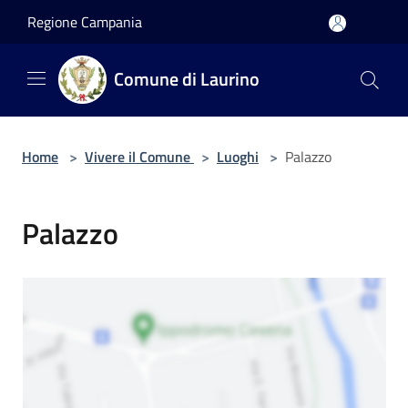
Salta al contenuto principale
Regione Campania
Comune di Laurino
Home
>
Vivere il Comune
>
Luoghi
>
Palazzo
Palazzo